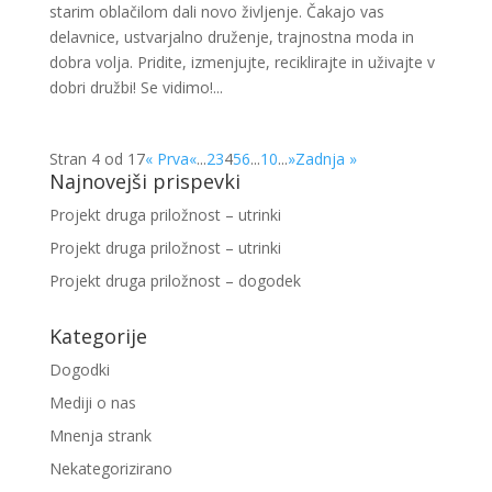
starim oblačilom dali novo življenje. Čakajo vas
delavnice, ustvarjalno druženje, trajnostna moda in
dobra volja. Pridite, izmenjujte, reciklirajte in uživajte v
dobri družbi! Se vidimo!...
Stran 4 od 17
« Prva
«
...
2
3
4
5
6
...
10
...
»
Zadnja »
Najnovejši prispevki
Projekt druga priložnost – utrinki
Projekt druga priložnost – utrinki
Projekt druga priložnost – dogodek
Kategorije
Dogodki
Mediji o nas
Mnenja strank
Nekategorizirano