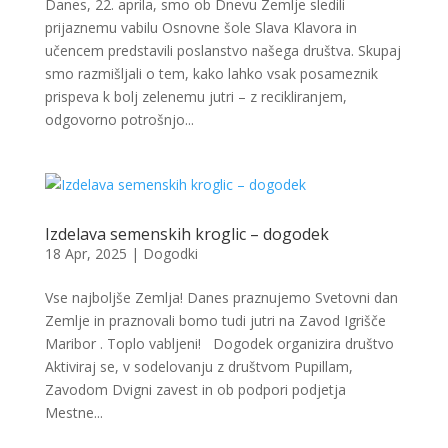
Danes, 22. aprila, smo ob Dnevu Zemlje sledili
prijaznemu vabilu Osnovne šole Slava Klavora in
učencem predstavili poslanstvo našega društva. Skupaj
smo razmišljali o tem, kako lahko vsak posameznik
prispeva k bolj zelenemu jutri – z recikliranjem,
odgovorno potrošnjo...
Izdelava semenskih kroglic – dogodek
18 Apr, 2025
|
Dogodki
Vse najboljše Zemlja! Danes praznujemo Svetovni dan
Zemlje in praznovali bomo tudi jutri na Zavod Igrišče
Maribor . Toplo vabljeni! Dogodek organizira društvo
Aktiviraj se, v sodelovanju z društvom Pupillam,
Zavodom Dvigni zavest in ob podpori podjetja
Mestne...