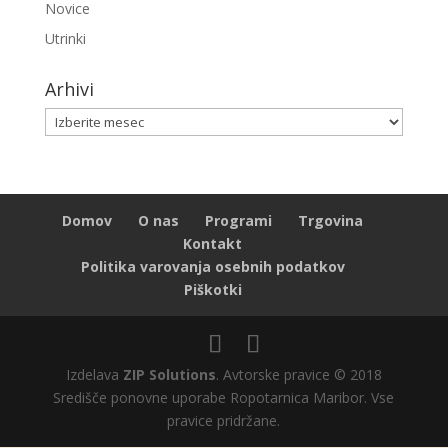
Novice
Utrinki
Arhivi
Arhivi
Domov
O nas
Programi
Trgovina
Kontakt
Politika varovanja osebnih podatkov
Piškotki
Izdelava
ZIP Solutions
. Avtorske pravice © 2018
Središče ponovne uporabe Ropotarnica Maribor. Vse
pravice pridržane.