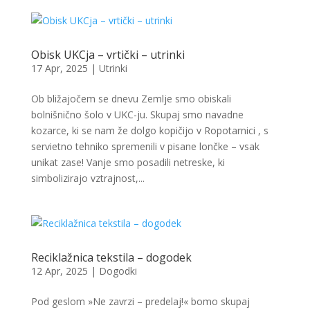
Obisk UKCja – vrtički – utrinki
17 Apr, 2025
|
Utrinki
Ob bližajočem se dnevu Zemlje smo obiskali
bolnišnično šolo v UKC-ju. Skupaj smo navadne
kozarce, ki se nam že dolgo kopičijo v Ropotarnici , s
servietno tehniko spremenili v pisane lončke – vsak
unikat zase! Vanje smo posadili netreske, ki
simbolizirajo vztrajnost,...
Reciklažnica tekstila – dogodek
12 Apr, 2025
|
Dogodki
Pod geslom »Ne zavrzi – predelaj!« bomo skupaj