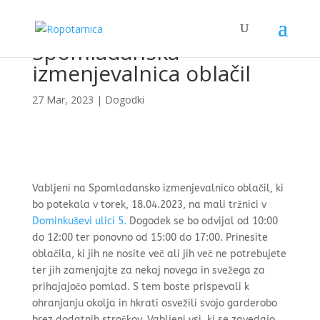
Spomladanska
izmenjevalnica oblačil
27 Mar, 2023
|
Dogodki
Vabljeni na Spomladansko izmenjevalnico oblačil, ki
bo potekala v torek, 18.04.2023, na mali tržnici v
Dominkuševi ulici 5.
Dogodek se bo odvijal od 10:00
do 12:00 ter ponovno od 15:00 do 17:00. Prinesite
oblačila, ki jih ne nosite več ali jih več ne potrebujete
ter jih zamenjajte za nekaj novega in svežega za
prihajajočo pomlad. S tem boste prispevali k
ohranjanju okolja in hkrati osvežili svojo garderobo
brez dodatnih stroškov. Vabljeni vsi, ki se zavedajo