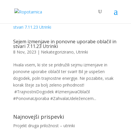
Sejem izmenjave in ponovne uporabe oblačil in
stvari 7.11.23 Utrinki
8 Nov, 2023
|
Nekategorizirano
,
Utrinki
Hvala vsem, ki ste se pridružili sejmu izmenjave in
ponovne uporabe oblačil ter svari! Bil je uspešen
dogodek, poln trajnostne energije. Ne pozabite, vsak
korak šteje za bolj zeleno prihodnost!
#TrajnostniDogodek #IzmenjavaOblačil
#PonovnaUporaba #ZahvalaUdeležencem...
Najnovejši prispevki
Projekt druga priložnost – utrinki