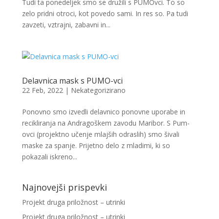
Tudi ta ponedeljek smo se družili s PUMOvci. To so
zelo pridni otroci, kot povedo sami. In res so. Pa tudi
zavzeti, vztrajni, zabavni in...
Delavnica mask s PUMO-vci
22 Feb, 2022
|
Nekategorizirano
Ponovno smo izvedli delavnico ponovne uporabe in
recikliranja na Andragoškem zavodu Maribor. S Pum-
ovci (projektno učenje mlajših odraslih) smo šivali
maske za spanje. Prijetno delo z mladimi, ki so
pokazali iskreno...
Najnovejši prispevki
Projekt druga priložnost – utrinki
Projekt druga priložnost – utrinki