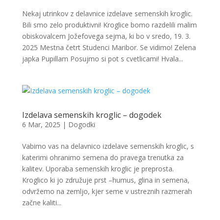
Nekaj utrinkov z delavnice izdelave semenskih kroglic.
Bili smo zelo produktivni! Kroglice bomo razdelili malim
obiskovalcem Jožefovega sejma, ki bo v sredo, 19. 3.
2025 Mestna četrt Studenci Maribor. Se vidimo! Zelena
japka Pupillam Posujmo si pot s cvetlicami! Hvala...
Izdelava semenskih kroglic – dogodek
6 Mar, 2025
|
Dogodki
Vabimo vas na delavnico izdelave semenskih kroglic, s
katerimi ohranimo semena do pravega trenutka za
kalitev. Uporaba semenskih kroglic je preprosta.
Kroglico ki jo združuje prst –humus, glina in semena,
odvržemo na zemljo, kjer seme v ustreznih razmerah
začne kaliti...