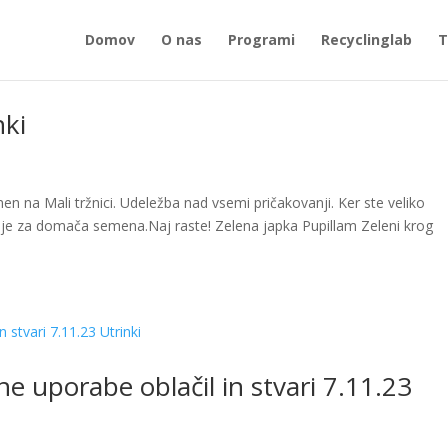
Domov
O nas
Programi
Recyclinglab
T
nki
n na Mali tržnici. Udeležba nad vsemi pričakovanji. Ker ste veliko
upanje za domača semena.Naj raste! Zelena japka Pupillam Zeleni krog
e uporabe oblačil in stvari 7.11.23