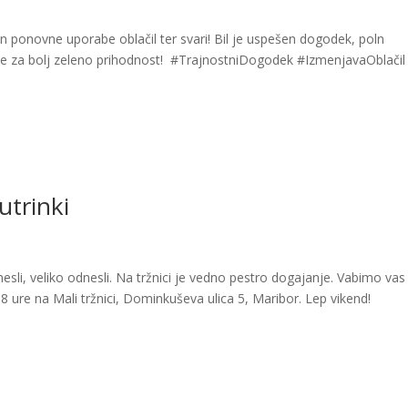
 in ponovne uporabe oblačil ter svari! Bil je uspešen dogodek, poln
eje za bolj zeleno prihodnost! #TrajnostniDogodek #IzmenjavaOblačil
utrinki
inesli, veliko odnesli. Na tržnici je vedno pestro dogajanje. Vabimo vas
8 ure na Mali tržnici, Dominkuševa ulica 5, Maribor. Lep vikend!