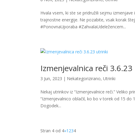
Hvala vsem, ki ste se pridružili sejmu izmenjave
trajnostne energije. Ne pozabite, vsak korak št
#PonovnaUporaba #ZahvalaUdeležencem...
Izmenjevalnica reči 3.6.23 
3 Jun, 2023
|
Nekategorizirano
,
Utrinki
Nekaj utrinkov iz “Izmenjevalnice reči.” Veliko pr
“Izmenjevalnico oblačil, ko bo v torek od 15 do 1
Dogodek...
Stran 4 od 4
«
1
2
3
4