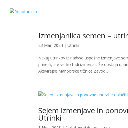
Izmenjanilca semen – utri
23 Mar, 2024
|
Utrinki
Nekaj utrinkov iz nadvse uspešne izmenjave seme
prinesli, ste veliko tudi izmenjali. Še obstaja 
Aktivirajse Mariborske tržnice Zavod...
Sejem izmenjave in ponovn
Utrinki
8 Nov, 2023
|
Nekategorizirano
,
Utrinki