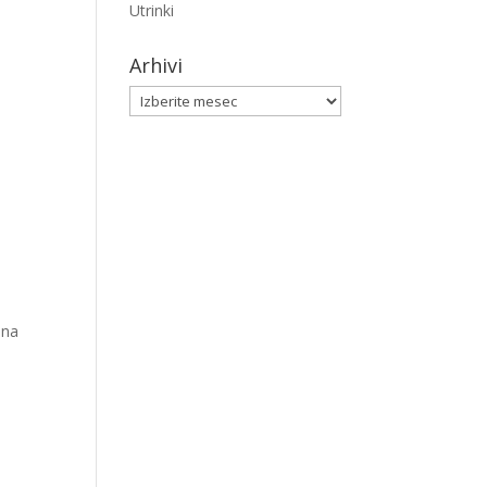
Utrinki
Arhivi
Arhivi
 na