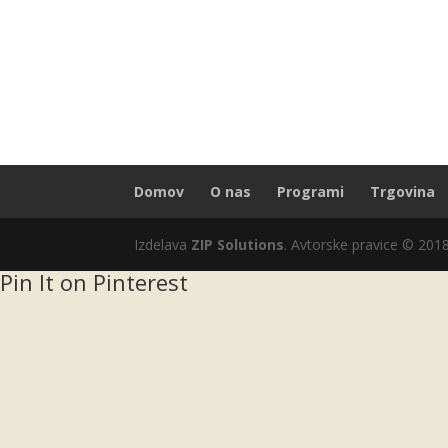
Domov
O nas
Programi
Trgovina
Izdelava
ZIP Solutions
. Avtorske pravice © 201
Pin It on Pinterest