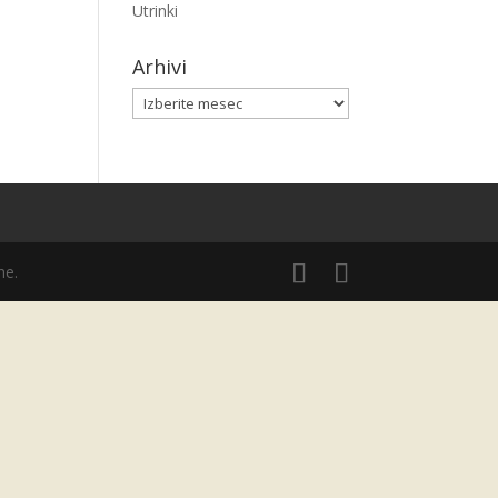
Utrinki
Arhivi
Arhivi
ne.