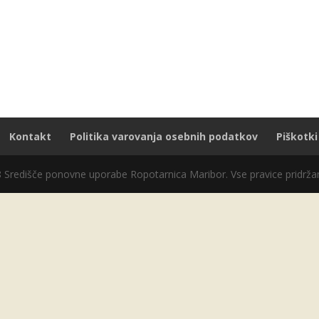
Kontakt
Politika varovanja osebnih podatkov
Piškotki
8 Središče ponovne uporabe Ropotarnica Maribor. Vse pravice pridrža