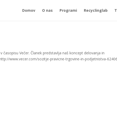
Domov
O nas
Programi
Recyclinglab
T
 v časopisu Večer. Članek predstavlja naš koncept delovanja in
: http://www.vecer.com/sozitje-pravicne-trgovine-in-podjetnistva-6240