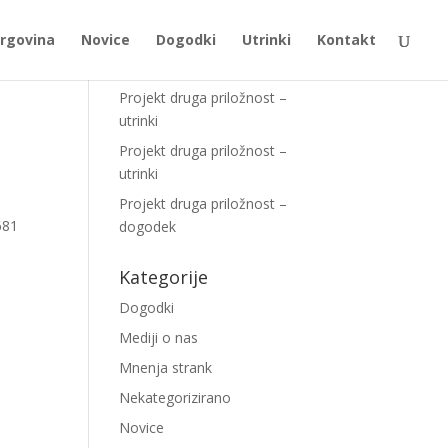
rgovina
Novice
Dogodki
Utrinki
Kontakt
Najnovejši prispevki
Projekt druga priložnost –
utrinki
Projekt druga priložnost –
utrinki
Projekt druga priložnost –
681
dogodek
Kategorije
Dogodki
Mediji o nas
Mnenja strank
Nekategorizirano
Novice