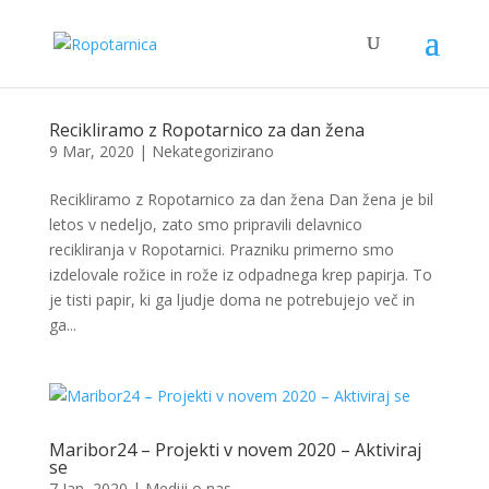
Recikliramo z Ropotarnico za dan žena
9 Mar, 2020
| Nekategorizirano
Recikliramo z Ropotarnico za dan žena Dan žena je bil
letos v nedeljo, zato smo pripravili delavnico
recikliranja v Ropotarnici. Prazniku primerno smo
izdelovale rožice in rože iz odpadnega krep papirja. To
je tisti papir, ki ga ljudje doma ne potrebujejo več in
ga...
Maribor24 – Projekti v novem 2020 – Aktiviraj
se
7 Jan, 2020
|
Mediji o nas