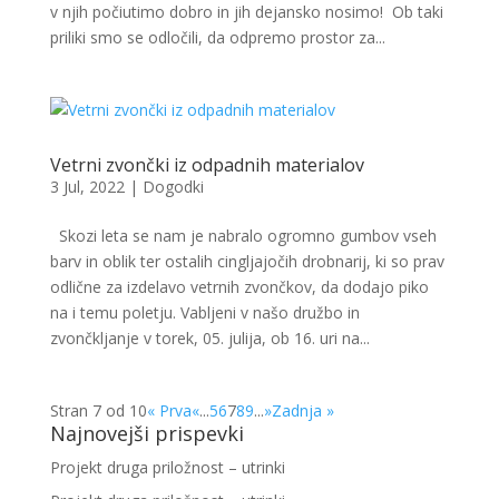
v njih počiutimo dobro in jih dejansko nosimo! Ob taki
priliki smo se odločili, da odpremo prostor za...
Vetrni zvončki iz odpadnih materialov
3 Jul, 2022
|
Dogodki
Skozi leta se nam je nabralo ogromno gumbov vseh
barv in oblik ter ostalih cingljajočih drobnarij, ki so prav
odlične za izdelavo vetrnih zvončkov, da dodajo piko
na i temu poletju. Vabljeni v našo družbo in
zvončkljanje v torek, 05. julija, ob 16. uri na...
Stran 7 od 10
« Prva
«
...
5
6
7
8
9
...
»
Zadnja »
Najnovejši prispevki
Projekt druga priložnost – utrinki