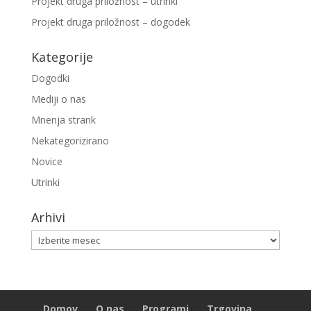
Projekt druga priložnost – utrinki
Projekt druga priložnost – dogodek
Kategorije
Dogodki
Mediji o nas
Mnenja strank
Nekategorizirano
Novice
Utrinki
Arhivi
Arhivi
Domov
O nas
Programi
Trgovina