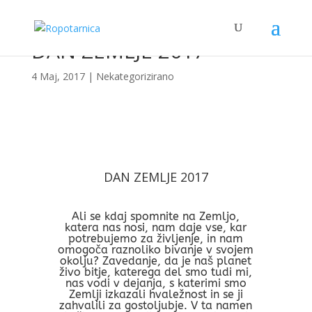
DAN ZEMLJE 2017
4 Maj, 2017
| Nekategorizirano
DAN ZEMLJE 2017
Ali se kdaj spomnite na Zemljo,
katera nas nosi, nam daje vse, kar
potrebujemo za življenje, in nam
omogoča raznoliko bivanje v svojem
okolju? Zavedanje, da je naš planet
živo bitje, katerega del smo tudi mi,
nas vodi v dejanja, s katerimi smo
Zemlji izkazali hvaležnost in se ji
zahvalili za gostoljubje. V ta namen