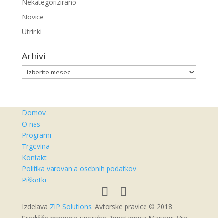
Nekategorizirano
Novice
Utrinki
Arhivi
Arhivi
Domov
O nas
Programi
Trgovina
Kontakt
Politika varovanja osebnih podatkov
Piškotki
Izdelava
ZIP Solutions
. Avtorske pravice © 2018
Središče ponovne uporabe Ropotarnica Maribor. Vse