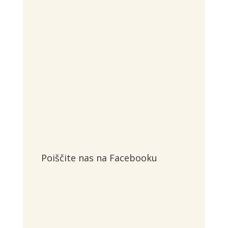
pon - petek:
9:00 - 17:00
Poiščite nas na Facebooku