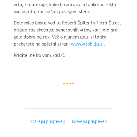
vrtu, ki narekuje, kako bo zdravo in lahkotno teklo
vse ostalo, kar našim posegom sledi.
Delavnico bosta vodila Roberš Špiler in Tjaša Štruc,
mlada raziskovalca sonaravnih vrtov, kar jima gre
zelo dobro od rok. Več o njunem delu si lahko
preberete na spletni strani
www.vrtobilja.si.
Pridite, ne bo vam žal! 😉
←
Starejši prispevek
Novejši prispevek
→