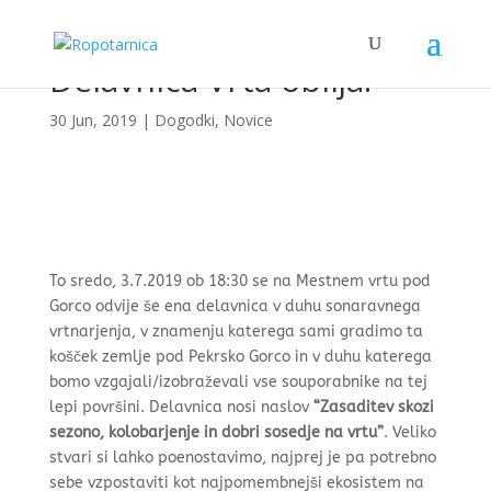
Delavnica Vrta obilja!
30 Jun, 2019
|
Dogodki
,
Novice
To sredo, 3.7.2019 ob 18:30 se na Mestnem vrtu pod
Gorco odvije še ena delavnica v duhu sonaravnega
vrtnarjenja, v znamenju katerega sami gradimo ta
košček zemlje pod Pekrsko Gorco in v duhu katerega
bomo vzgajali/izobraževali vse souporabnike na tej
lepi površini. Delavnica nosi naslov
“Zasaditev skozi
sezono, kolobarjenje in dobri sosedje na vrtu”
. Veliko
stvari si lahko poenostavimo, najprej je pa potrebno
sebe vzpostaviti kot najpomembnejši ekosistem na