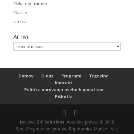
Nekategorizirano
Novice
Utrinki
Arhivi
Arhivi
Domov
O nas
Programi
Trgovina
Kontakt
Politika varovanja osebnih podatkov
Piškotki
Izdelava
ZIP Solutions
. Avtorske pravice © 2018
Središče ponovne uporabe Ropotarnica Maribor. Vse