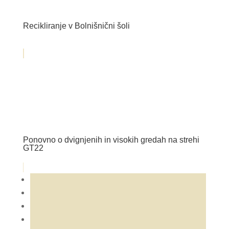
Recikliranje v Bolnišnični šoli
Ponovno o dvignjenih in visokih gredah na strehi
GT22