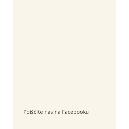
pon - petek:
9:00 - 17:00
Poiščite nas na Facebooku