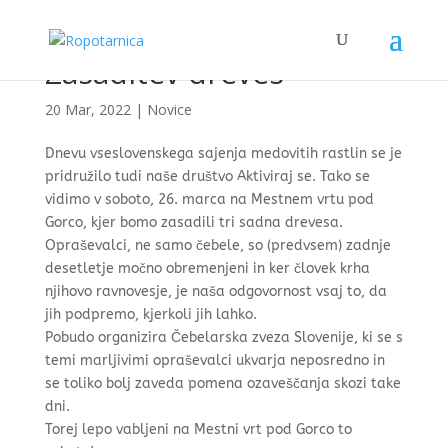
Zasaditev dreves
20 Mar, 2022
|
Novice
Dnevu vseslovenskega sajenja medovitih rastlin se je
pridružilo tudi naše društvo Aktiviraj se. Tako se
vidimo v soboto, 26. marca na Mestnem vrtu pod
Gorco, kjer bomo zasadili tri sadna drevesa.
Opraševalci, ne samo čebele, so (predvsem) zadnje
desetletje močno obremenjeni in ker človek krha
njihovo ravnovesje, je naša odgovornost vsaj to, da
jih podpremo, kjerkoli jih lahko.
Pobudo organizira Čebelarska zveza Slovenije, ki se s
temi marljivimi opraševalci ukvarja neposredno in
se toliko bolj zaveda pomena ozaveščanja skozi take
dni.
Torej lepo vabljeni na Mestni vrt pod Gorco to